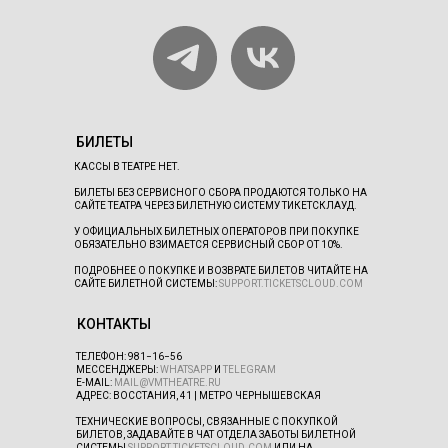
БИЛЕТЫ
КАССЫ В ТЕАТРЕ НЕТ.
БИЛЕТЫ БЕЗ СЕРВИСНОГО СБОРА ПРОДАЮТСЯ ТОЛЬКО НА
САЙТЕ ТЕАТРА ЧЕРЕЗ БИЛЕТНУЮ СИСТЕМУ ТИКЕТСКЛАУД.
У ОФИЦИАЛЬНЫХ БИЛЕТНЫХ ОПЕРАТОРОВ ПРИ ПОКУПКЕ
ОБЯЗАТЕЛЬНО ВЗИМАЕТСЯ СЕРВИСНЫЙ СБОР ОТ 10%.
ПОДРОБНЕЕ О ПОКУПКЕ И ВОЗВРАТЕ БИЛЕТОВ ЧИТАЙТЕ НА
САЙТЕ БИЛЕТНОЙ СИСТЕМЫ:
SUPPORT.TICKETSCLOUD.COM
КОНТАКТЫ
ТЕЛЕФОН:
981−16−56
МЕССЕНДЖЕРЫ:
WHATSAPP
И
TELEGRAM
E-MAIL:
MAIL@VMTHEATRE.RU
АДРЕС: ВОССТАНИЯ, 41 | МЕТРО ЧЕРНЫШЕВСКАЯ
ТЕХНИЧЕСКИЕ ВОПРОСЫ, СВЯЗАННЫЕ С ПОКУПКОЙ
БИЛЕТОВ, ЗАДАВАЙТЕ В ЧАТ ОТДЕЛА ЗАБОТЫ БИЛЕТНОЙ
СИСТЕМЫ
SUPPORT.TICKETSCLOUD.COM
ИЛИ НА