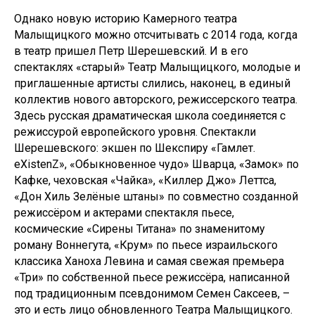
Однако новую историю Камерного театра
Малыщицкого можно отсчитывать с 2014 года, когда
в театр пришел Петр Шерешевский. И в его
спектаклях «старый» Театр Малыщицкого, молодые и
приглашенные артисты слились, наконец, в единый
коллектив нового авторского, режиссерского театра.
Здесь русская драматическая школа соединяется с
режиссурой европейского уровня. Спектакли
Шерешевского: экшен по Шекспиру «Гамлет.
eXistenZ», «Обыкновенное чудо» Шварца, «Замок» по
Кафке, чеховская «Чайка», «Киллер Джо» Леттса,
«Дон Хиль Зелёные штаны» по совместно созданной
режиссёром и актерами спектакля пьесе,
космические «Сирены Титана» по знаменитому
роману Воннегута, «Крум» по пьесе израильского
классика Ханоха Левина и самая свежая премьера
«Три» по собственной пьесе режиссёра, написанной
под традиционным псевдонимом Семен Саксеев, –
это и есть лицо обновленного Театра Малыщицкого.