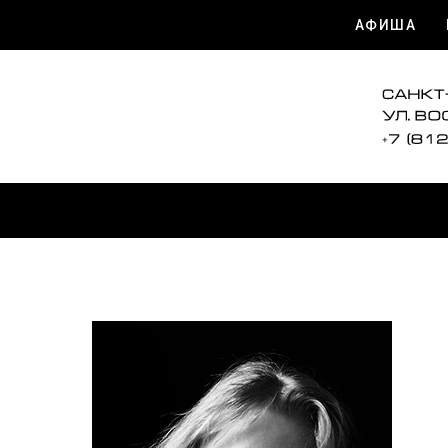
АФИША