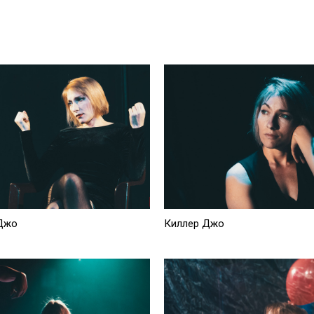
Джо
Киллер Джо